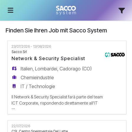
Finden Sie Ihren Job mit Sacco System
Home
23/07/2026 - 13/08/2026
Stellen
Sacco Srl
Network & Security Specialist
Italien
,
Lombardei
,
Cadorago (CO)
Lebenslauf
Chemieindustrie
IT / Technologie
hochladen
Anmelden
Il Network & Security Specialist farà parte del team
ICT Corporate, rispondendo direttamente all'IT
...
Manager. Il suo compito sarà gestire e far
Sprache
evolvere l'infrastruttura tecnologica aziendale,
garantendo sia la conformità alle normative di
22/07/2026
sicurezza (NIS2, GDPR) sia la continuità operativa
CSL Centro Sperimentale Del Latte