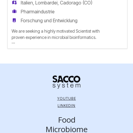
Italien
,
Lombardei
,
Cadorago (CO)
Pharmaindustrie
Forschung und Entwicklung
We are seeking a highly motivated Scientist with
proven experience in microbial bioinformatics.
...
The successful candidate will play a key role in
the development, maintenance, and continuous
improvement of Sacco's bioinformatics pipelines.
In addition, the position will involve selected wet-
lab activities (e.g. DNA extraction, PCR) and the
preparati
YOUTUBE
LINKEDIN
Food
Microbiome