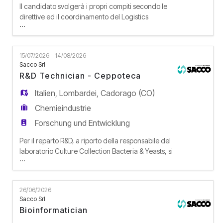
Il candidato svolgerà i propri compiti secondo le
direttive ed il coordinamento del Logistics
...
Manager, operando all'interno di un team di
magazzino composto da 3 risorse. La risorsa si
occuperà di dare supporto alle principali aree di
15/07/2026 - 14/08/2026
magazzino, garantendo operatività, ordine e
Sacco Srl
accuratezza nella gestione dei flussi di merce.
R&D Technician - Ceppoteca
ATTIVITÀ SVOLTE E RES
Italien
,
Lombardei
,
Cadorago (CO)
Chemieindustrie
Forschung und Entwicklung
Per il reparto R&D, a riporto della responsabile del
laboratorio Culture Collection Bacteria & Yeasts, si
...
ricerca figura che collabori al potenziamento e
allo sviluppo della Ceppoteca generale batteri e
lieviti. La risorsa si occuperà di supportare la
26/06/2026
responsabile nell'esecuzione di tutte le attività
Sacco Srl
microbiologiche in laboratorio. Le principal
Bioinformatician