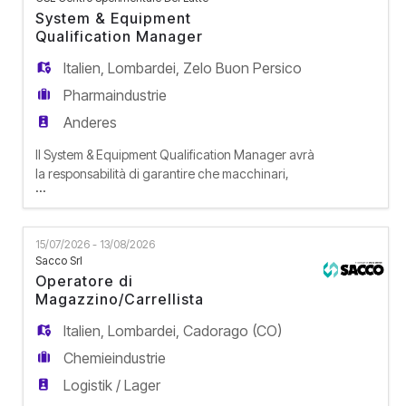
EN
nei diversi siti. Responsabilità Seguirà i progetti di
System & Equipment
esp
Qualification Manager
FR
Italien
,
Lombardei
,
Zelo Buon Persico
Pharmaindustrie
Anderes
IT
Il System & Equipment Qualification Manager avrà
la responsabilità di garantire che macchinari,
...
DE
sistemi e impianti industriali rispettino i requisiti di
sicurezza, qualità e conformità normativa (es.
GMP, FDA) e di user requirement. Supporterà il
15/07/2026 - 13/08/2026
team di Validation nel coordinamento di tutte le
ES
Sacco Srl
fasi di convalida di impianti, attrezzature, utilities
Operatore di
Magazzino/Carrellista
PT
Italien
,
Lombardei
,
Cadorago (CO)
Chemieindustrie
Logistik / Lager