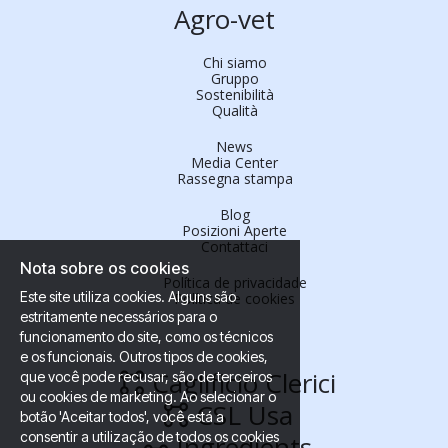
Agro-vet
Chi siamo
Gruppo
Sostenibilità
Qualità
News
Media Center
Rassegna stampa
Blog
Posizioni Aperte
Contattaci
Nota sobre os cookies
Política de privacidade
Este site utiliza cookies. Alguns são
Política de cookies
estritamente necessários para o
funcionamento do site, como os técnicos
e os funcionais. Outros tipos de cookies,
Caglificio Clerici
que você pode recusar, são de terceiros
ou cookies de marketing. Ao selecionar o
CSL Usa
botão 'Aceitar todos', você está a
consentir a utilização de todos os cookies
Ingredients