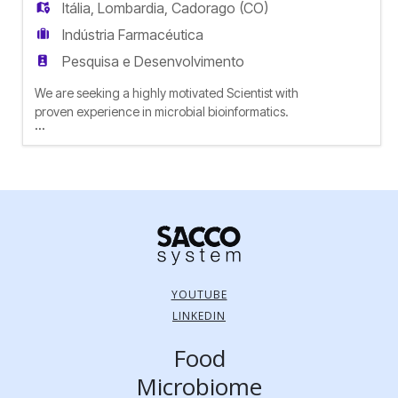
Itália
,
Lombardia
,
Cadorago (CO)
Indústria Farmacéutica
Pesquisa e Desenvolvimento
We are seeking a highly motivated Scientist with
proven experience in microbial bioinformatics.
...
The successful candidate will play a key role in
the development, maintenance, and continuous
improvement of Sacco's bioinformatics pipelines.
In addition, the position will involve selected wet-
lab activities (e.g. DNA extraction, PCR) and the
preparati
YOUTUBE
LINKEDIN
Food
Microbiome