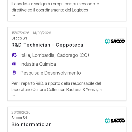
Il candidato svolgerà i propri compiti secondo le
direttive ed il coordinamento del Logistics
...
Manager, operando all'interno di un team di
magazzino composto da 3 risorse. La risorsa si
occuperà di dare supporto alle principali aree di
15/07/2026 - 14/08/2026
magazzino, garantendo operatività, ordine e
Sacco Srl
accuratezza nella gestione dei flussi di merce.
R&D Technician - Ceppoteca
ATTIVITÀ SVOLTE E RES
Itália
,
Lombardia
,
Cadorago (CO)
Indústria Química
Pesquisa e Desenvolvimento
Per il reparto R&D, a riporto della responsabile del
laboratorio Culture Collection Bacteria & Yeasts, si
...
ricerca figura che collabori al potenziamento e
allo sviluppo della Ceppoteca generale batteri e
lieviti. La risorsa si occuperà di supportare la
26/06/2026
responsabile nell'esecuzione di tutte le attività
Sacco Srl
microbiologiche in laboratorio. Le principal
Bioinformatician