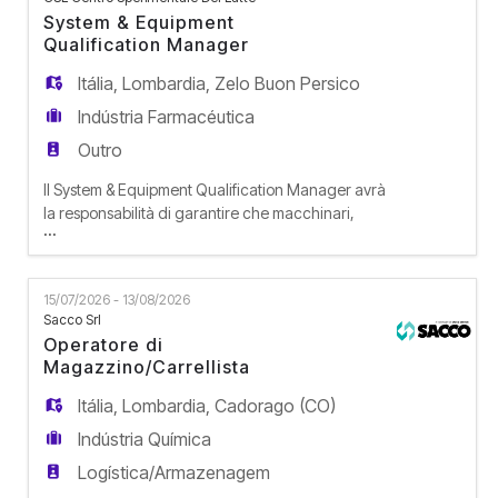
EN
nei diversi siti. Responsabilità Seguirà i progetti di
System & Equipment
esp
Qualification Manager
FR
Itália
,
Lombardia
,
Zelo Buon Persico
Indústria Farmacéutica
Outro
IT
Il System & Equipment Qualification Manager avrà
la responsabilità di garantire che macchinari,
...
DE
sistemi e impianti industriali rispettino i requisiti di
sicurezza, qualità e conformità normativa (es.
GMP, FDA) e di user requirement. Supporterà il
15/07/2026 - 13/08/2026
team di Validation nel coordinamento di tutte le
ES
Sacco Srl
fasi di convalida di impianti, attrezzature, utilities
Operatore di
Magazzino/Carrellista
PT
Itália
,
Lombardia
,
Cadorago (CO)
Indústria Química
Logística/Armazenagem