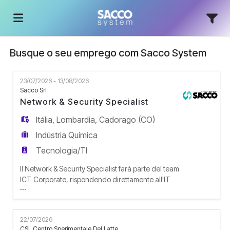
Busque o seu emprego com Sacco System
Página
23/07/2026 - 13/08/2026
inicial
Ofertas
Sacco Srl
Network & Security Specialist
Itália
,
Lombardia
,
Cadorago (CO)
de
Regista-
Indústria Química
Tecnologia/TI
emprego
te
Iniciar
Il Network & Security Specialist farà parte del team
ICT Corporate, rispondendo direttamente all'IT
...
Manager. Il suo compito sarà gestire e far
sessão
Língua
evolvere l'infrastruttura tecnologica aziendale,
garantendo sia la conformità alle normative di
22/07/2026
sicurezza (NIS2, GDPR) sia la continuità operativa
CSL Centro Sperimentale Del Latte