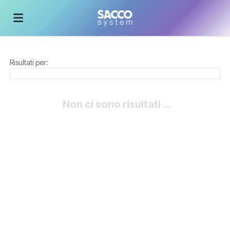
Home
Risultati per:
Offerte
Non ci sono risultati ...
di
Carica
lavoro
il
Login
CV
Lingua