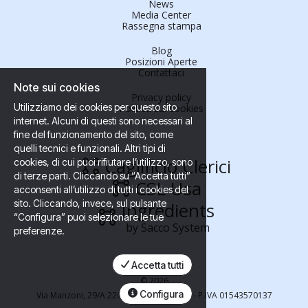
News
Media Center
Rassegna stampa
Blog
Posizioni Aperte
Contattaci
Note sui cookies
Privacy policy
Utilizziamo dei cookies per questo sito
Politica sui cookies
internet. Alcuni di questi sono necessari al
fine del funzionamento del sito, come
quelli tecnici e funzionali. Altri tipi di
Caglificio Clerici
cookies, di cui puoi rifiutare l’utilizzo, sono
di terze parti. Cliccando su “Accetta tutti”
CSL Usa
acconsenti all’utilizzo di tutti i cookies del
sito. Cliccando, invece, sul pulsante
Ingredients
“Configura” puoi selezionare le tue
by Sacco System
preferenze.
Accetta tutti
©
2026
Configura
Via Manzoni, 29/A 22071 Cadorago (Co) - P.IVA 01543570137