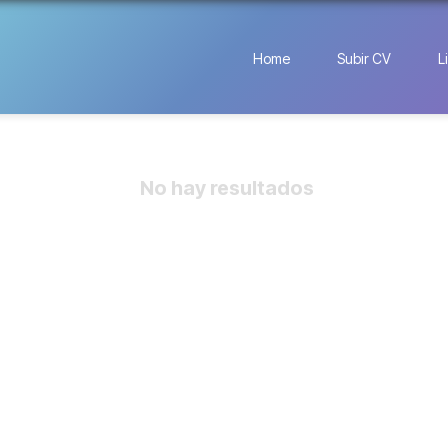
Home
Subir CV
L
No hay resultados