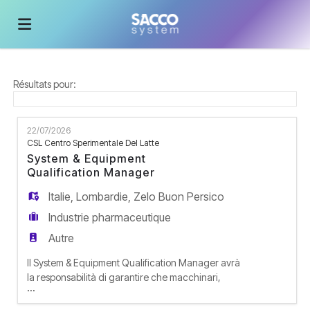
Accueil
Résultats pour:
Emplois
22/07/2026
CSL Centro Sperimentale Del Latte
System & Equipment
Déposez
Qualification Manager
Italie
,
Lombardie
,
Zelo Buon Persico
votre
Connexion
Industrie pharmaceutique
Autre
CV
Langue
Il System & Equipment Qualification Manager avrà
la responsabilità di garantire che macchinari,
...
sistemi e impianti industriali rispettino i requisiti di
sicurezza, qualità e conformità normativa (es.