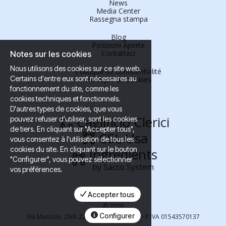
News
Media Center
Rassegna stampa
Blog
Posizioni Aperte
Contattaci
Notes sur les cookies
Nous utilisons des cookies sur ce site web.
Politique de confidentialité
Certains d'entre eux sont nécessaires au
Politique de cookies
fonctionnement du site, comme les
cookies techniques et fonctionnels.
D'autres types de cookies, que vous
Caglificio Clerici
pouvez refuser d'utiliser, sont les cookies
de tiers. En cliquant sur "Accepter tous",
CSL Usa
vous consentez à l'utilisation de tous les
cookies du site. En cliquant sur le bouton
Ingredients
"Configurer", vous pouvez sélectionner
by Sacco System
vos préférences.
Accepter tous
©
2026
Configurer
Via Manzoni, 29/A 22071 Cadorago (Co) - P.IVA 01543570137