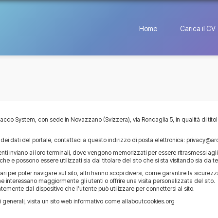
Home
Carica il CV
cco System, con sede in Novazzano (Svizzera), via Roncaglia 5, in qualità di titol
dei dati del portale, contattaci a questo indirizzo di posta elettronica:
privacy@a
i utenti inviano ai loro terminali, dove vengono memorizzati per essere ritrasmessi agli
iche e possono essere utilizzati sia dal titolare del sito che si sta visitando sia da te
i per poter navigare sul sito, altri hanno scopi diversi, come garantire la sicurezza
e interessano maggiormente gli utenti o offrire una visita personalizzata del sito.
entemente dal dispositivo che l’utente può utilizzare per connettersi al sito.
i generali, visita un sito web informativo come
allaboutcookies.org