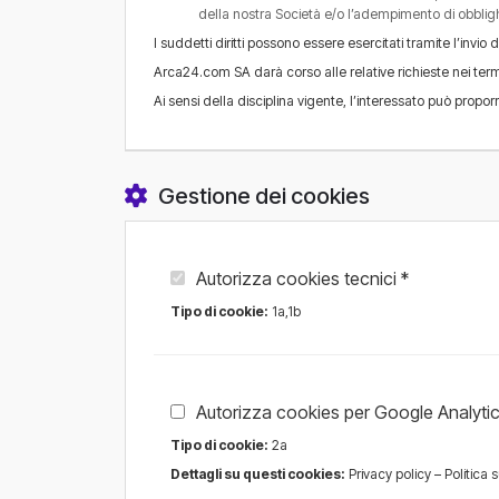
della nostra Società e/o l’adempimento di obbligh
I suddetti diritti possono essere esercitati tramite l’inv
Arca24.com SA darà corso alle relative richieste nei termi
Ai sensi della disciplina vigente, l’interessato può propo
Gestione dei cookies
Autorizza cookies tecnici *
Tipo di cookie:
1a,1b
Autorizza cookies per Google Analyti
Tipo di cookie:
2a
Dettagli su questi cookies:
Privacy policy
–
Politica 