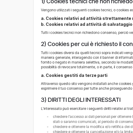
1) Cookies tecnici che non richie
Vengono utilizzati i seguenti cookies tecnici, o cookies e
a. Cookies relativi ad attività strettamente
b. Cookies relativi ad attività di salvataggi
Tutti i cookies tecnici non richiedono consenso, perciò v
2) Cookies per cui è richiesto il c
Tutti i cookies diversi da quelli tecnici sopra indicati ven
maniera generale, interagendo con il banner di informati
fornito o negato in maniera selettiva, secondo le modalit
possibilità di revocare totalmente, o in parte, il consenso
a. Cookies gestiti da terze parti
Attraverso questo sito vengono installati anche cookies ge
esprimere il tuo consenso per tutte anche proseguendo 
3) DIRITTI DEGLI INTERESSATI
L’interessato può esercitare i seguenti diritti relativi al t
chiedere l’accesso ai dati personali per ottenere le
stati o saranno comunicati, al periodo di conservaz
chiedere e ottenere la modifica e/o rettifica dei da
chiedere e ottenere la cancellazione e/o la limita