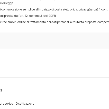
i di legge.
io di comunicazione semplice all’indirizzo di posta elettronica: privacy@arca24.com.
ni previsti dall’art. 12, comma 3, del GDPR.
rre reclamo in ordine al trattamento dei dati personali all’Autorità preposta compet
cs
sui cookies
–
Disattivazione