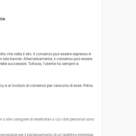
zio
olta che visita il sito. Il consenso può essere espresso in
in tale banner. Alternativamente, il consenso può essere
isite successive. Tuttavia, l’utente ha sempre la
olicy e al modulo di consenso per ciascuna di esse. Potrai
i o alle categorie di destinatari a cui i dati personali sono
 necessarie per il perseguimento di un legittimo interesse