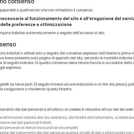
dono consenso
quiparabili a quelli tecnici che non richiedono il consenso:
 necessarie al funzionamento del sito e all’erogazione del servi
o delle preferenze e ottimizzazione
engono installati automaticamente a seguito dell’accesso al sito.
onsenso
gono installati o attivati solo a seguito del consenso espresso dall’utente la prima v
va breve presente sulla pagina di approdo del sito, secondo le modalità indicate 
à di seguito indicate. Di questo consenso viene tenuta traccia in occasione delle v
 già espresso.
stiti da terze parti. Di seguito troverai alcune indicazioni e un link alla privacy p
la navigazione o chiudendo questa finestra.
rattamento dei dati personali e all’utilizzo di cookies in relazione all’uso del sito web:
 informazioni relative alla loro esistenza, alle finalità del trattamento, ai destinatar
ione dei dati personali trattati;
ti personali se ritenuti inaccurati e/o incompleti;
zione del trattamento dei dati personali qualora si tratti di dati o informazioni non