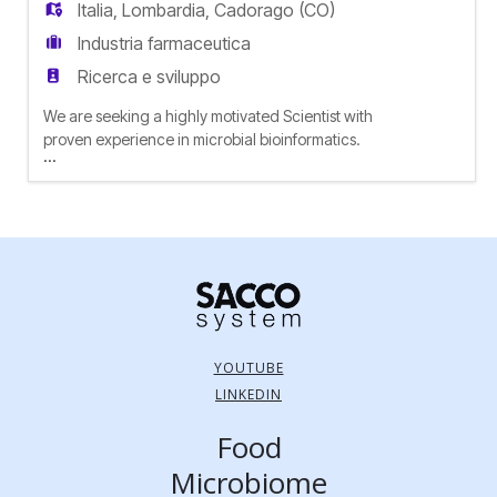
Italia
,
Lombardia
,
Cadorago (CO)
Industria farmaceutica
Ricerca e sviluppo
We are seeking a highly motivated Scientist with
proven experience in microbial bioinformatics.
...
The successful candidate will play a key role in
the development, maintenance, and continuous
improvement of Sacco's bioinformatics pipelines.
In addition, the position will involve selected wet-
lab activities (e.g. DNA extraction, PCR) and the
preparati
YOUTUBE
LINKEDIN
Food
Microbiome