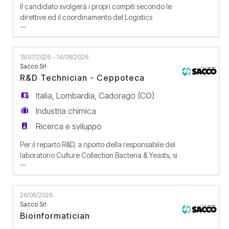
Il candidato svolgerà i propri compiti secondo le
direttive ed il coordinamento del Logistics
...
Manager, operando all'interno di un team di
magazzino composto da 3 risorse. La risorsa si
occuperà di dare supporto alle principali aree di
15/07/2026 - 14/08/2026
magazzino, garantendo operatività, ordine e
Sacco Srl
accuratezza nella gestione dei flussi di merce.
R&D Technician - Ceppoteca
ATTIVITÀ SVOLTE E RES
Italia
,
Lombardia
,
Cadorago (CO)
Industria chimica
Ricerca e sviluppo
Per il reparto R&D, a riporto della responsabile del
laboratorio Culture Collection Bacteria & Yeasts, si
...
ricerca figura che collabori al potenziamento e
allo sviluppo della Ceppoteca generale batteri e
lieviti. La risorsa si occuperà di supportare la
26/06/2026
responsabile nell'esecuzione di tutte le attività
Sacco Srl
microbiologiche in laboratorio. Le principal
Bioinformatician