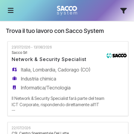
Trova il tuo lavoro con Sacco System
Home
23/07/2026 - 13/08/2026
Offerte
Sacco Srl
Network & Security Specialist
Italia
,
Lombardia
,
Cadorago (CO)
di
Carica
Industria chimica
Informatica/Tecnologia
lavoro
il
Login
Il Network & Security Specialist farà parte del team
ICT Corporate, rispondendo direttamente all'IT
...
Manager. Il suo compito sarà gestire e far
CV
Lingua
evolvere l'infrastruttura tecnologica aziendale,
garantendo sia la conformità alle normative di
22/07/2026
sicurezza (NIS2, GDPR) sia la continuità operativa
CSL Centro Sperimentale Del Latte