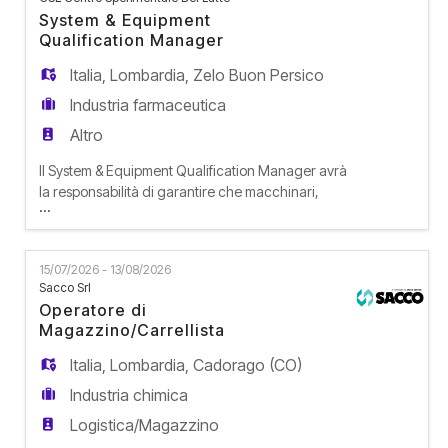
EN
nei diversi siti. Responsabilità Seguirà i progetti di
System & Equipment
esp
Qualification Manager
FR
Italia
,
Lombardia
,
Zelo Buon Persico
Industria farmaceutica
Altro
IT
Il System & Equipment Qualification Manager avrà
la responsabilità di garantire che macchinari,
...
DE
sistemi e impianti industriali rispettino i requisiti di
sicurezza, qualità e conformità normativa (es.
GMP, FDA) e di user requirement. Supporterà il
15/07/2026 - 13/08/2026
team di Validation nel coordinamento di tutte le
ES
Sacco Srl
fasi di convalida di impianti, attrezzature, utilities
Operatore di
Magazzino/Carrellista
PT
Italia
,
Lombardia
,
Cadorago (CO)
Industria chimica
Logistica/Magazzino