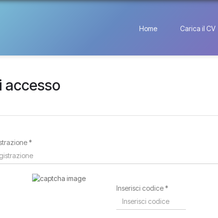
Home
Carica il CV
di accesso
istrazione *
Inserisci codice *