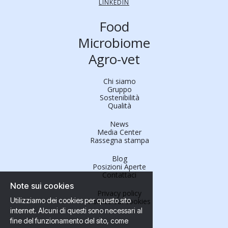
LINKEDIN
Food
Microbiome
Agro-vet
Chi siamo
Gruppo
Sostenibilità
Qualità
News
Media Center
Rassegna stampa
Blog
Posizioni Aperte
Contattaci
Note sui cookies
Privacy policy
Utilizziamo dei cookies per questo sito
Politica sui cookies
internet. Alcuni di questi sono necessari al
fine del funzionamento del sito, come