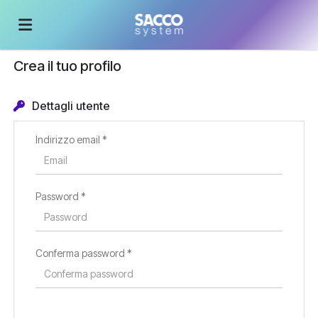
Crea il tuo profilo
Home
Dettagli utente
Offerte
Indirizzo email *
di
Carica
Password *
lavoro
il
Login
Conferma password *
CV
Lingua