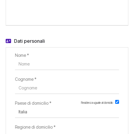
EN
FR
Dati personali
IT
Nome *
DE
Cognome *
ES
Paese di domicilio *
Residenza uguale al domicilio
PT
Regione di domicilio *